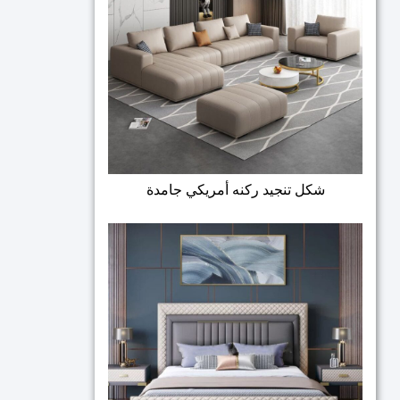
شكل تنجيد ركنه أمريكي جامدة