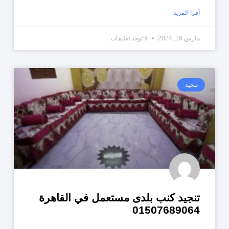
أقرا المزيد
مارس 16, 2024
لا توجد تعليقات
تنجيد
تنجيد كنب بلدى مستعمل في القاهرة
01507689064